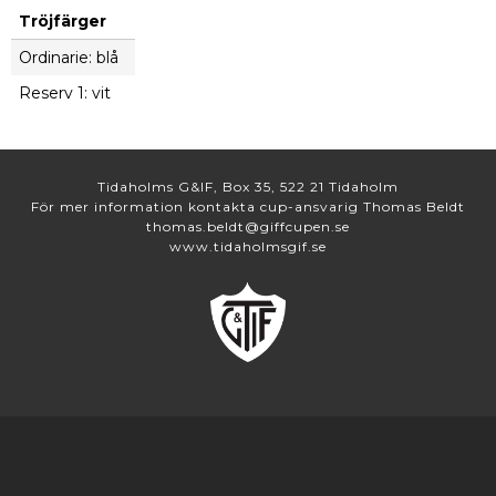
Tröjfärger
Ordinarie: blå
Reserv 1: vit
Tidaholms G&IF, Box 35, 522 21 Tidaholm
För mer information kontakta cup-ansvarig Thomas Beldt
thomas.beldt@giffcupen.se
www.tidaholmsgif.se