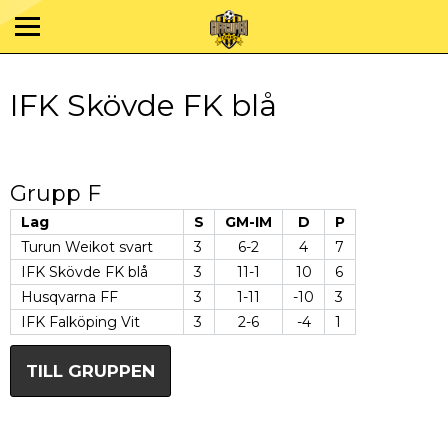
IFK Skövde FK blå
Grupp F
Lag
S
GM-IM
D
P
Turun Weikot svart
3
6-2
4
7
IFK Skövde FK blå
3
11-1
10
6
Husqvarna FF
3
1-11
-10
3
IFK Falköping Vit
3
2-6
-4
1
TILL GRUPPEN