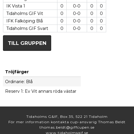
IK Vista 1
0
0-0
0
0
Tidaholms GIF Vit
0
0-0
0
0
IFK Falköping Blå
0
0-0
0
0
Tidaholms GIF Svart
0
0-0
0
0
TILL GRUPPEN
Tröjfärger
Ordinarie: Blå
Reserv 1: Ev Vit annars röda västar
Tidaholms G&IF, Box 35, 522 21 Tidaholm
För mer information kontakta cup-ansvarig Thomas Beldt
thomas.beldt@giffcupen.se
www.tidaholmsgif.se