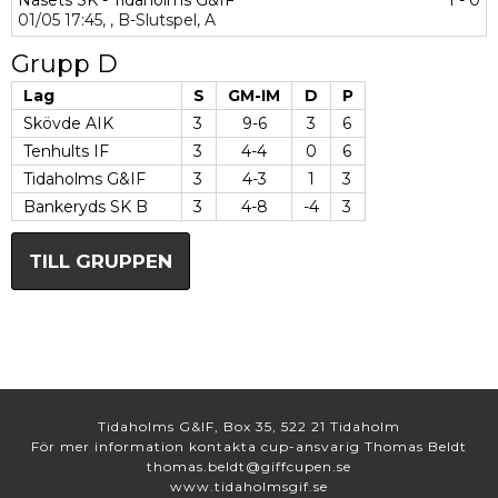
Näsets SK - Tidaholms G&IF
1 - 0
01/05
17:45,
,
B-Slutspel,
A
Grupp D
Lag
S
GM-IM
D
P
Skövde AIK
3
9-6
3
6
Tenhults IF
3
4-4
0
6
Tidaholms G&IF
3
4-3
1
3
Bankeryds SK B
3
4-8
-4
3
TILL GRUPPEN
Tidaholms G&IF, Box 35, 522 21 Tidaholm
För mer information kontakta cup-ansvarig Thomas Beldt
thomas.beldt@giffcupen.se
www.tidaholmsgif.se