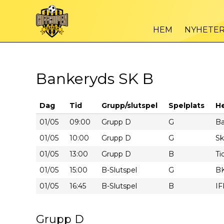
HEM
NYHETE
Bankeryds SK B
Dag
Tid
Grupp/slutspel
Spelplats
H
01/05
09:00
Grupp D
G
Ba
01/05
10:00
Grupp D
G
Sk
01/05
13:00
Grupp D
B
Ti
01/05
15:00
B-Slutspel
G
BK
01/05
16:45
B-Slutspel
B
IF
Grupp D