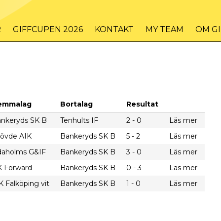
R
GIFFCUPEN 2026
KONTAKT
MY TEAM
OM G
emmalag
Bortalag
Resultat
nkeryds SK B
Tenhults IF
2 - 0
Läs mer
övde AIK
Bankeryds SK B
5 - 2
Läs mer
daholms G&IF
Bankeryds SK B
3 - 0
Läs mer
 Forward
Bankeryds SK B
0 - 3
Läs mer
K Falköping vit
Bankeryds SK B
1 - 0
Läs mer