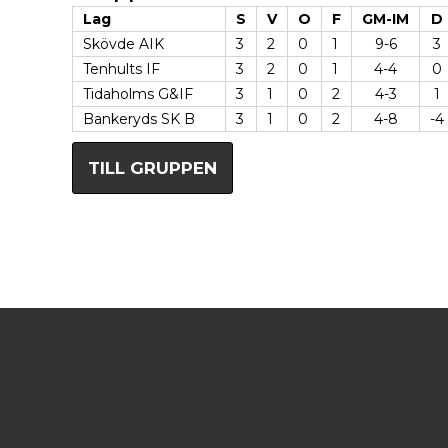
Lag
S
V
O
F
GM-IM
D
Skövde AIK
3
2
0
1
9-6
3
Tenhults IF
3
2
0
1
4-4
0
Tidaholms G&IF
3
1
0
2
4-3
1
Bankeryds SK B
3
1
0
2
4-8
-4
TILL GRUPPEN