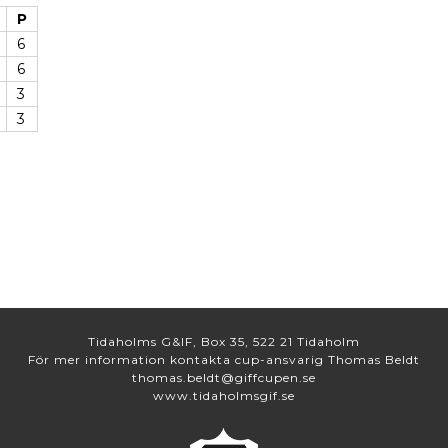
P
6
6
3
3
Tidaholms G&IF, Box 35, 522 21 Tidaholm
För mer information kontakta cup-ansvarig Thomas Beldt
thomas.beldt@giffcupen.se
www.tidaholmsgif.se