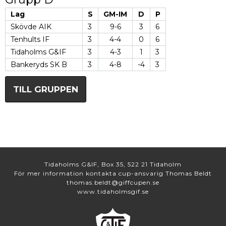
Lag
S
GM-IM
D
P
Skövde AIK
3
9-6
3
6
Tenhults IF
3
4-4
0
6
Tidaholms G&IF
3
4-3
1
3
Bankeryds SK B
3
4-8
-4
3
TILL GRUPPEN
Tidaholms G&IF, Box 35, 522 21 Tidaholm
För mer information kontakta cup-ansvarig Thomas Beldt
thomas.beldt@giffcupen.se
www.tidaholmsgif.se