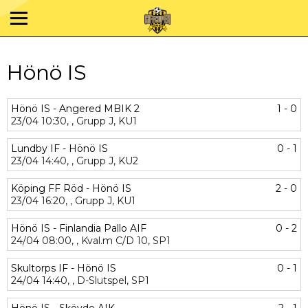
Hönö IS
Hönö IS - Angered MBIK 2
1 - 0
23/04
10:30,
,
Grupp J,
KU1
Lundby IF - Hönö IS
0 - 1
23/04
14:40,
,
Grupp J,
KU2
Köping FF Röd - Hönö IS
2 - 0
23/04
16:20,
,
Grupp J,
KU1
Hönö IS - Finlandia Pallo AIF
0 - 2
24/04
08:00,
,
Kval.m C/D 10,
SP1
Skultorps IF - Hönö IS
0 - 1
24/04
14:40,
,
D-Slutspel,
SP1