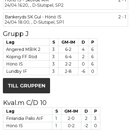
Hönö IS - Skövde AIK
2 - 1
24/04
16:20,
,
D-Slutspel,
SP2
Bankeryds SK Gul - Hönö IS
2 - 1
24/04
18:00,
,
D-Slutspel,
SP1
Grupp J
Lag
S
GM-IM
D
P
Angered MBIK 2
3
6-2
4
6
Köping FF Röd
3
6-4
2
6
Hönö IS
3
2-2
0
6
Lundby IF
3
2-8
-6
0
TILL GRUPPEN
Kval.m C/D 10
Lag
S
GM-IM
D
P
Finlandia Pallo AIF
1
2-0
2
3
Hönö IS
1
0-2
-2
0