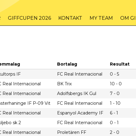
R
GIFFCUPEN 2026
KONTAKT
MY TEAM
OM G
emmalag
Bortalag
Resultat
ultorps IF
FC Real Internacional
0 - 5
 Real Internacional
BK Trix
10 - 0
 Real Internacional
Adolfsbergs IK Gul
7 - 0
sterhaninge IF P-09 Vit
FC Real Internacional
1 - 10
 Real Internacional
Espanyol Academy IF
6 - 1
iljebo sk 2
FC Real Internacional
0 - 1
 Real Internacional
Proletären FF
2 - 0