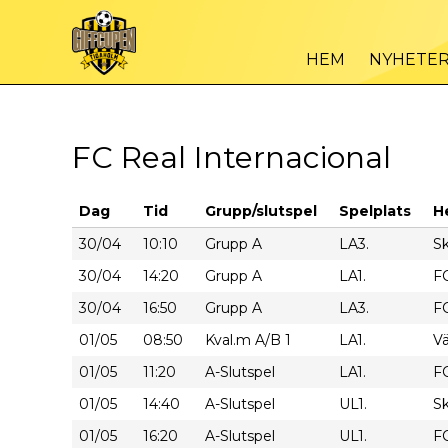
HEM
NYHETE
FC Real Internacional
Dag
Tid
Grupp/slutspel
Spelplats
H
30/04
10:10
Grupp A
LA3.
Sk
30/04
14:20
Grupp A
LA1.
FC
30/04
16:50
Grupp A
LA3.
FC
01/05
08:50
Kval.m A/B 1
LA1.
Vä
01/05
11:20
A-Slutspel
LA1.
FC
01/05
14:40
A-Slutspel
UL1.
Sk
01/05
16:20
A-Slutspel
UL1.
FC