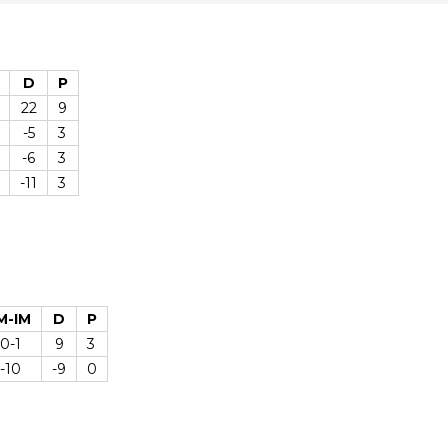
D
P
22
9
-5
3
-6
3
-11
3
M-IM
D
P
10-1
9
3
1-10
-9
0