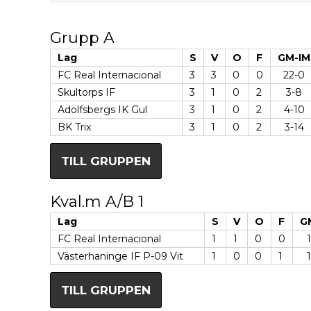
Grupp A
Lag
S
V
O
F
GM-IM
FC Real Internacional
3
3
0
0
22-0
Skultorps IF
3
1
0
2
3-8
Adolfsbergs IK Gul
3
1
0
2
4-10
BK Trix
3
1
0
2
3-14
TILL GRUPPEN
Kval.m A/B 1
Lag
S
V
O
F
G
FC Real Internacional
1
1
0
0
Västerhaninge IF P-09 Vit
1
0
0
1
TILL GRUPPEN