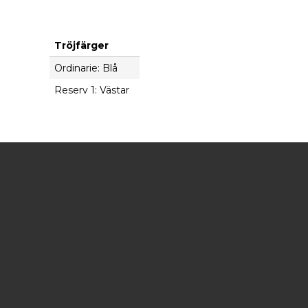
Tröjfärger
Ordinarie: Blå
Reserv 1: Västar