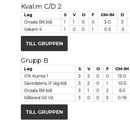
Kval.m C/D 2
Lag
S
V
O
F
GM-IM
D
Onsala BK blå
1
1
0
0
3-0
3
Vakant 4
1
0
0
1
0-3
-3
TILL GRUPPEN
Grupp B
Lag
S
V
O
F
GM-IM
IFK Kumla 1
3
3
0
0
13-0
Sävedalens IF lag blå
3
2
0
1
10-5
Onsala BK blå
3
1
0
2
6-5
Kållered SK Vit
3
0
0
3
0-19
TILL GRUPPEN