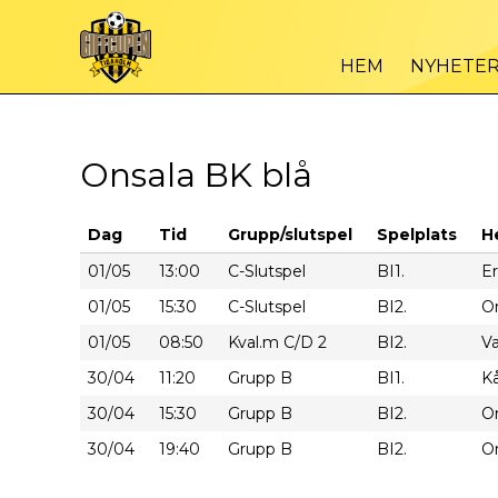
HEM
NYHETE
Onsala BK blå
Dag
Tid
Grupp/slutspel
Spelplats
H
01/05
13:00
C-Slutspel
BI1.
Er
01/05
15:30
C-Slutspel
BI2.
On
01/05
08:50
Kval.m C/D 2
BI2.
V
30/04
11:20
Grupp B
BI1.
Kå
30/04
15:30
Grupp B
BI2.
On
30/04
19:40
Grupp B
BI2.
On