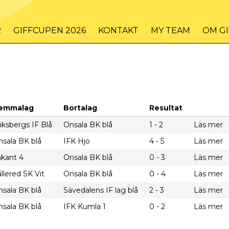
R
GIFFCUPEN 2026
KONTAKT
MY TEAM
OM G
emmalag
Bortalag
Resultat
iksbergs IF Blå
Onsala BK blå
1 - 2
Läs mer
sala BK blå
IFK Hjo
4 - 5
Läs mer
akant 4
Onsala BK blå
0 - 3
Läs mer
llered SK Vit
Onsala BK blå
0 - 4
Läs mer
sala BK blå
Sävedalens IF lag blå
2 - 3
Läs mer
sala BK blå
IFK Kumla 1
0 - 2
Läs mer