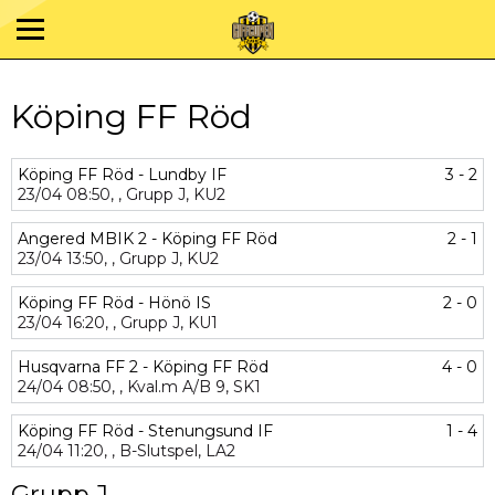
Köping FF Röd
Köping FF Röd - Lundby IF
3 - 2
23/04
08:50,
,
Grupp J,
KU2
Angered MBIK 2 - Köping FF Röd
2 - 1
23/04
13:50,
,
Grupp J,
KU2
Köping FF Röd - Hönö IS
2 - 0
23/04
16:20,
,
Grupp J,
KU1
Husqvarna FF 2 - Köping FF Röd
4 - 0
24/04
08:50,
,
Kval.m A/B 9,
SK1
Köping FF Röd - Stenungsund IF
1 - 4
24/04
11:20,
,
B-Slutspel,
LA2
Grupp J