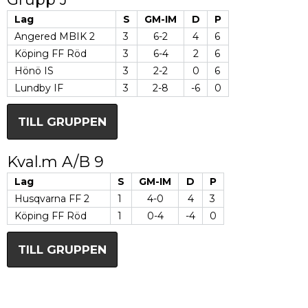
Lag
S
GM-IM
D
P
Angered MBIK 2
3
6-2
4
6
Köping FF Röd
3
6-4
2
6
Hönö IS
3
2-2
0
6
Lundby IF
3
2-8
-6
0
TILL GRUPPEN
Kval.m A/B 9
Lag
S
GM-IM
D
P
Husqvarna FF 2
1
4-0
4
3
Köping FF Röd
1
0-4
-4
0
TILL GRUPPEN