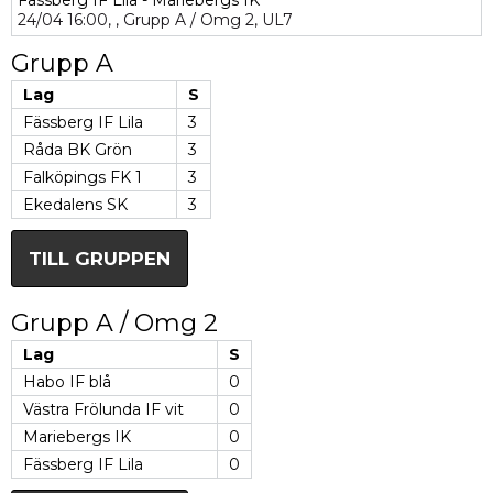
Fässberg IF Lila - Mariebergs IK
24/04
16:00,
,
Grupp A / Omg 2,
UL7
Grupp A
Lag
S
Fässberg IF Lila
3
Råda BK Grön
3
Falköpings FK 1
3
Ekedalens SK
3
TILL GRUPPEN
Grupp A / Omg 2
Lag
S
Habo IF blå
0
Västra Frölunda IF vit
0
Mariebergs IK
0
Fässberg IF Lila
0