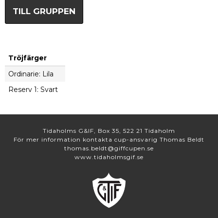
TILL GRUPPEN
Tröjfärger
Ordinarie: Lila
Reserv 1: Svart
Tidaholms G&IF, Box 35, 522 21 Tidaholm
För mer information kontakta cup-ansvarig Thomas Beldt
thomas.beldt@giffcupen.se
www.tidaholmsgif.se