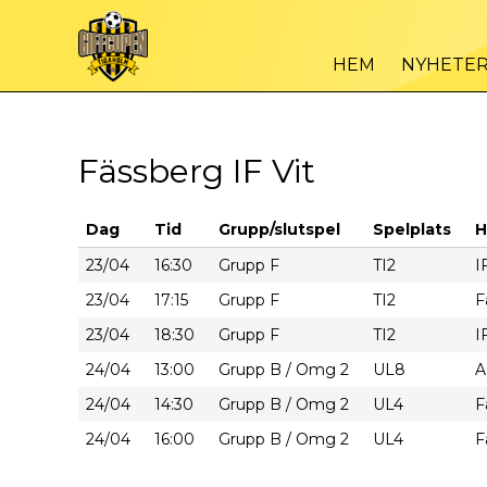
HEM
NYHETE
Fässberg IF Vit
Dag
Tid
Grupp/slutspel
Spelplats
H
23/04
16:30
Grupp F
TI2
I
23/04
17:15
Grupp F
TI2
F
23/04
18:30
Grupp F
TI2
I
24/04
13:00
Grupp B / Omg 2
UL8
A
24/04
14:30
Grupp B / Omg 2
UL4
F
24/04
16:00
Grupp B / Omg 2
UL4
F