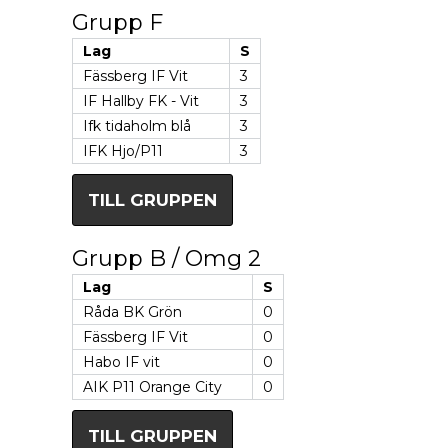
Grupp F
Lag
S
Fässberg IF Vit
3
IF Hallby FK - Vit
3
Ifk tidaholm blå
3
IFK Hjo/P11
3
TILL GRUPPEN
Grupp B / Omg 2
Lag
S
Råda BK Grön
0
Fässberg IF Vit
0
Habo IF vit
0
AIK P11 Orange City
0
TILL GRUPPEN