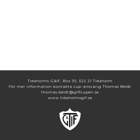
Tidaholms G&IF, Box 35, 522 21 Tidaholm
För mer information kontakta cup-ansvarig Thomas Beldt
thomas.beldt@giffcupen.se
www.tidaholmsgif.se