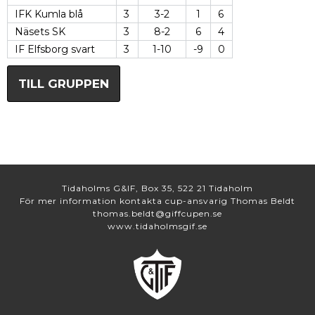
IFK Kumla blå
3
3-2
1
6
Näsets SK
3
8-2
6
4
IF Elfsborg svart
3
1-10
-9
0
TILL GRUPPEN
Tidaholms G&IF, Box 35, 522 21 Tidaholm
För mer information kontakta cup-ansvarig Thomas Beldt
thomas.beldt@giffcupen.se
www.tidaholmsgif.se