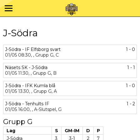
J-Södra
J-Södra - IF Elfsborg svart
1 - 0
01/05
08:30,
,
Grupp G,
C
Näsets SK - J-Södra
1 - 1
01/05
11:30,
,
Grupp G,
B
J-Södra - IFK Kumla blå
1 - 0
01/05
13:30,
,
Grupp G,
A
J-Södra - Tenhults IF
1 - 2
01/05
16:00,
,
A-Slutspel,
G
Grupp G
Lag
S
GM-IM
D
P
J-Södra
3
3-1
2
7