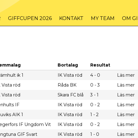
R
GIFFCUPEN 2026
KONTAKT
MY TEAM
OM G
emmalag
Bortalag
Resultat
ämhult ik 1
IK Vista röd
4 - 0
Läs mer
 Vista röd
Råda BK
0 - 3
Läs mer
 Vista röd
Skara FC blå
3 - 1
Läs mer
nhults IF
IK Vista röd
0 - 2
Läs mer
uviks AIK 1
IK Vista röd
1 - 2
Läs mer
egerfors IF Ungdom Vit
IK Vista röd
0 - 2
Läs mer
ingtuna GIF Svart
IK Vista röd
1 - 0
Läs mer