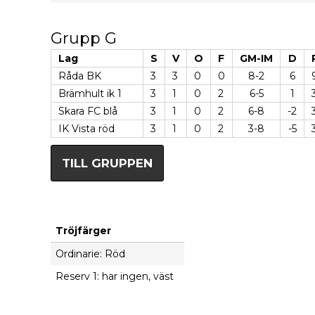
Grupp G
Lag
S
V
O
F
GM-IM
D
Råda BK
3
3
0
0
8-2
6
Brämhult ik 1
3
1
0
2
6-5
1
Skara FC blå
3
1
0
2
6-8
-2
IK Vista röd
3
1
0
2
3-8
-5
TILL GRUPPEN
Tröjfärger
Ordinarie: Röd
Reserv 1: har ingen, väst