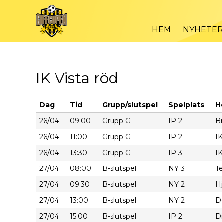
HEM
NYHETE
IK Vista röd
Dag
Tid
Grupp/slutspel
Spelplats
H
26/04
09:00
Grupp G
IP 2
Br
26/04
11:00
Grupp G
IP 2
IK
26/04
13:30
Grupp G
IP 3
IK
27/04
08:00
B-slutspel
NY 3
Te
27/04
09:30
B-slutspel
NY 2
Hj
27/04
13:00
B-slutspel
NY 2
D
27/04
15:00
B-slutspel
IP 2
D