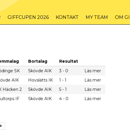
R
GIFFCUPEN 2026
KONTAKT
MY TEAM
OM G
emmalag
Bortalag
Resultat
ödinge SK
Skövde AIK
3 - 0
Läs mer
kövde AIK
Hovslätts IK
1 - 1
Läs mer
K Häcken 2
Skövde AIK
5 - 1
Läs mer
ultorps IF
Skövde AIK
4 - 0
Läs mer
P