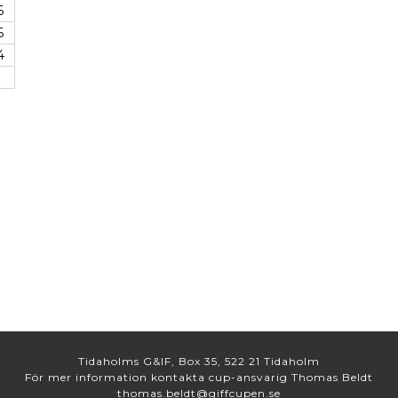
6
6
4
1
Tidaholms G&IF, Box 35, 522 21 Tidaholm
För mer information kontakta cup-ansvarig Thomas Beldt
thomas.beldt@giffcupen.se