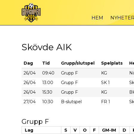
HEM
NYHETE
Skövde AIK
Dag
Tid
Grupp/slutspel
Spelplats
H
26/04
09:40
Grupp F
KG
N
26/04
13:00
Grupp F
SK 1
S
26/04
15:30
Grupp F
KG
B
27/04
10:30
B-slutspel
FR 1
Sk
Grupp F
Lag
S
V
O
F
GM-IM
D