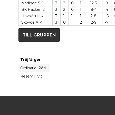
Nödinge SK
3
2
0
1
12-3
9
BK Häcken 2
3
2
0
1
8-4
4
Hovslätts IK
3
1
1
1
2-8
-6
Skövde AIK
3
0
1
2
2-9
-7
TILL GRUPPEN
Tröjfärger
Ordinarie: Röd
Reserv 1: Vit