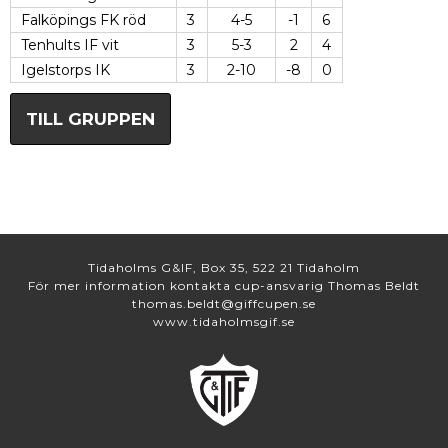
Falköpings FK röd
3
4-5
-1
6
Tenhults IF vit
3
5-3
2
4
Igelstorps IK
3
2-10
-8
0
TILL GRUPPEN
Tidaholms G&IF, Box 35, 522 21 Tidaholm
För mer information kontakta cup-ansvarig Thomas Beldt
thomas.beldt@giffcupen.se
www.tidaholmsgif.se