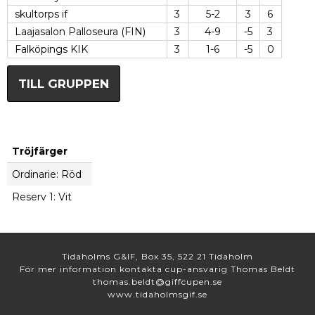
skultorps if
3
5-2
3
6
Laajasalon Palloseura (FIN)
3
4-9
-5
3
Falköpings KIK
3
1-6
-5
0
TILL GRUPPEN
Tröjfärger
Ordinarie: Röd
Reserv 1: Vit
Tidaholms G&IF, Box 35, 522 21 Tidaholm
För mer information kontakta cup-ansvarig Thomas Beldt
thomas.beldt@giffcupen.se
www.tidaholmsgif.se