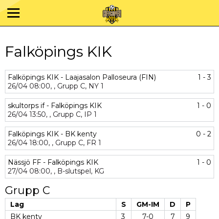
Falköpings KIK
Falköpings KIK - Laajasalon Palloseura (FIN)
1 - 3
26/04
08:00,
,
Grupp C,
NY 1
skultorps if - Falköpings KIK
1 - 0
26/04
13:50,
,
Grupp C,
IP 1
Falköpings KIK - BK kenty
0 - 2
26/04
18:00,
,
Grupp C,
FR 1
Nässjö FF - Falköpings KIK
1 - 0
27/04
08:00,
,
B-slutspel,
KG
Grupp C
Lag
S
GM-IM
D
P
BK kenty
3
7-0
7
9