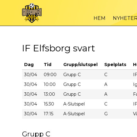
HEM
NYHETE
IF Elfsborg svart
Dag
Tid
Grupp/slutspel
Spelplats
H
30/04
09:00
Grupp C
C
I
30/04
10:00
Grupp C
A
I
30/04
13:00
Grupp C
A
F
30/04
15:30
A-Slutspel
C
I
30/04
17:15
A-Slutspel
G
V
Grupp C