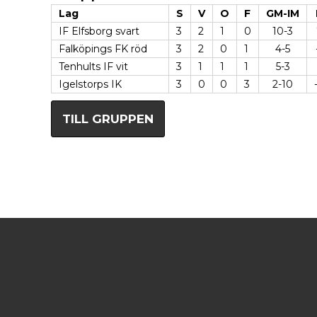
Lag
S
V
O
F
GM-IM
IF Elfsborg svart
3
2
1
0
10-3
Falköpings FK röd
3
2
0
1
4-5
Tenhults IF vit
3
1
1
1
5-3
Igelstorps IK
3
0
0
3
2-10
TILL GRUPPEN