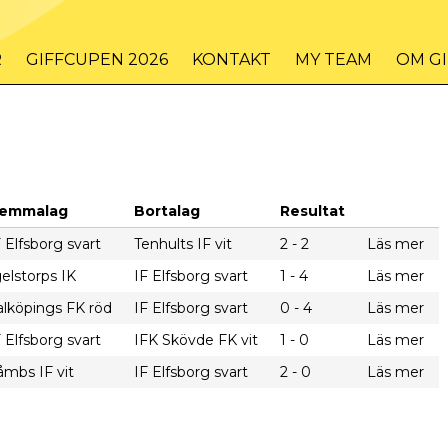
R
GIFFCUPEN 2026
KONTAKT
MY TEAM
OM G
emmalag
Bortalag
Resultat
F Elfsborg svart
Tenhults IF vit
2 - 2
Läs mer
gelstorps IK
IF Elfsborg svart
1 - 4
Läs mer
alköpings FK röd
IF Elfsborg svart
0 - 4
Läs mer
F Elfsborg svart
IFK Skövde FK vit
1 - 0
Läs mer
åmbs IF vit
IF Elfsborg svart
2 - 0
Läs mer