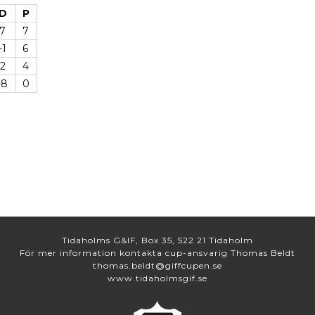
D
P
7
7
-1
6
2
4
-8
0
Tidaholms G&IF, Box 35, 522 21 Tidaholm
För mer information kontakta cup-ansvarig Thomas Beldt
thomas.beldt@giffcupen.se
www.tidaholmsgif.se