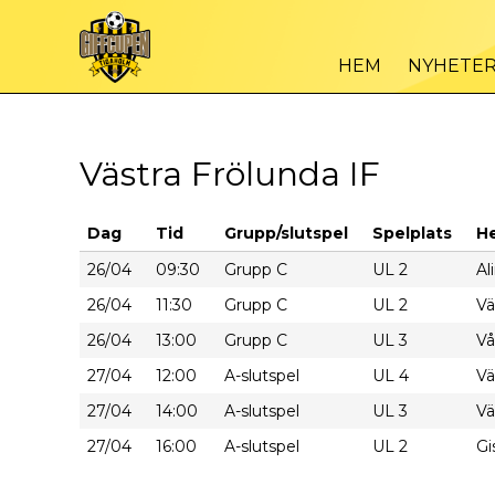
HEM
NYHETE
Västra Frölunda IF
Dag
Tid
Grupp/slutspel
Spelplats
H
26/04
09:30
Grupp C
UL 2
Al
26/04
11:30
Grupp C
UL 2
Vä
26/04
13:00
Grupp C
UL 3
Vå
27/04
12:00
A-slutspel
UL 4
Vä
27/04
14:00
A-slutspel
UL 3
Vä
27/04
16:00
A-slutspel
UL 2
Gi