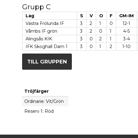
Grupp C
Lag
S
V
O
F
GM-IM
Västra Frölunda IF
3
2
1
0
12-1
Våmbs IF grön
3
2
0
1
4-5
Alingsås KIK
3
0
2
1
3-4
IFK Skoghall Dam 1
3
0
1
2
1-10
TILL GRUPPEN
Tröjfärger
Ordinarie: Vit/Grön
Reserv 1: Röd