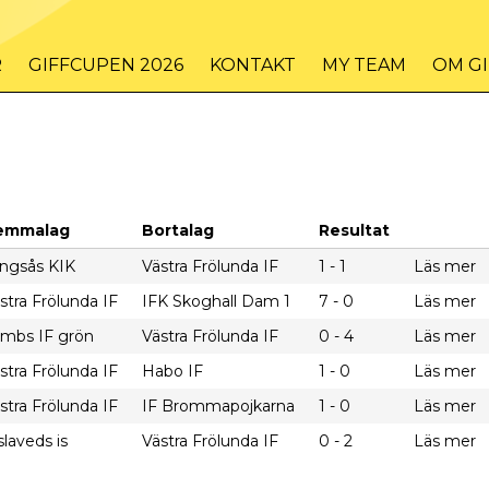
R
GIFFCUPEN 2026
KONTAKT
MY TEAM
OM G
emmalag
Bortalag
Resultat
ingsås KIK
Västra Frölunda IF
1 - 1
Läs mer
stra Frölunda IF
IFK Skoghall Dam 1
7 - 0
Läs mer
mbs IF grön
Västra Frölunda IF
0 - 4
Läs mer
stra Frölunda IF
Habo IF
1 - 0
Läs mer
stra Frölunda IF
IF Brommapojkarna
1 - 0
Läs mer
slaveds is
Västra Frölunda IF
0 - 2
Läs mer