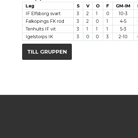
Lag
S
V
O
F
GM-IM
IF Elfsborg svart
3
2
1
0
10-3
Falköpings FK röd
3
2
0
1
4-5
Tenhults IF vit
3
1
1
1
5-3
Igelstorps IK
3
0
0
3
2-10
TILL GRUPPEN