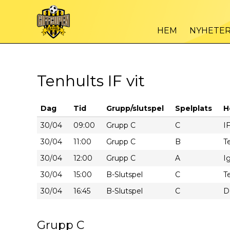
HEM
NYHETE
Tenhults IF vit
Dag
Tid
Grupp/slutspel
Spelplats
H
30/04
09:00
Grupp C
C
I
30/04
11:00
Grupp C
B
T
30/04
12:00
Grupp C
A
I
30/04
15:00
B-Slutspel
C
T
30/04
16:45
B-Slutspel
C
D
Grupp C