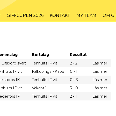
R
GIFFCUPEN 2026
KONTAKT
MY TEAM
OM G
emmalag
Bortalag
Resultat
F Elfsborg svart
Tenhults IF vit
2 - 2
Läs mer
enhults IF vit
Falköpings FK röd
0 - 1
Läs mer
gelstorps IK
Tenhults IF vit
0 - 3
Läs mer
enhults IF vit
Vakant 1
3 - 0
Läs mer
egerfors IF
Tenhults IF vit
2 - 1
Läs mer