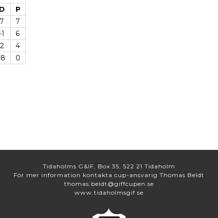
D
P
7
7
-1
6
2
4
-8
0
Tidaholms G&IF, Box 35, 522 21 Tidaholm
För mer information kontakta cup-ansvarig Thomas Beldt
thomas.beldt@giffcupen.se
www.tidaholmsgif.se