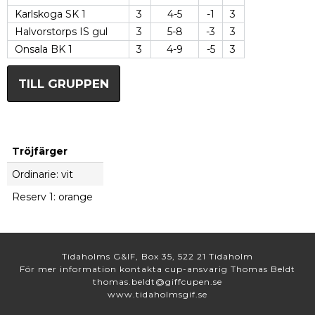
Karlskoga SK 1
3
4-5
-1
3
Halvorstorps IS gul
3
5-8
-3
3
Onsala BK 1
3
4-9
-5
3
TILL GRUPPEN
Tröjfärger
Ordinarie: vit
Reserv 1: orange
Tidaholms G&IF, Box 35, 522 21 Tidaholm
För mer information kontakta cup-ansvarig Thomas Beldt
thomas.beldt@giffcupen.se
www.tidaholmsgif.se