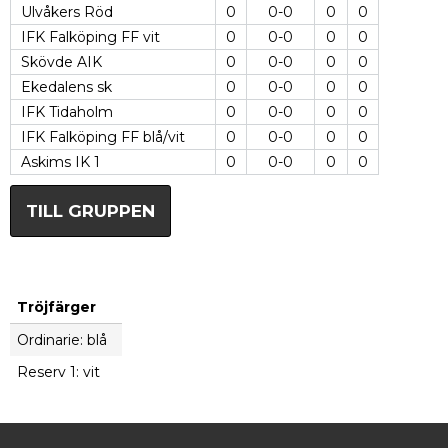
Ulvåkers Röd
0
0-0
0
0
IFK Falköping FF vit
0
0-0
0
0
Skövde AIK
0
0-0
0
0
Ekedalens sk
0
0-0
0
0
IFK Tidaholm
0
0-0
0
0
IFK Falköping FF blå/vit
0
0-0
0
0
Askims IK 1
0
0-0
0
0
TILL GRUPPEN
Tröjfärger
Ordinarie: blå
Reserv 1: vit