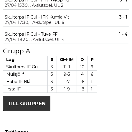
Skultorps IF Gul - IFK Nyköping
5 - 1
27/04
15:30,
,
A-slutspel,
UL 2
Skultorps IF Gul - IFK Kumla Vit
3 - 1
27/04
17:30,
,
A-slutspel,
UL 6
Skultorps IF Gul - Tuve FF
1 - 4
27/04
18:30,
,
A-slutspel,
UL 4
Grupp A
Lag
S
GM-IM
D
P
Skultorps IF Gul
3
11-1
10
9
Mullsjö if
3
9-5
4
6
Habo IF Blå
3
1-7
-6
1
Irsta IF
3
1-9
-8
1
TILL GRUPPEN
Tröjfärger