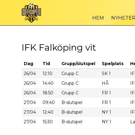
HEM
NYHETE
IFK Falköping vit
Dag
Tid
Grupp/slutspel
Spelplats
H
26/04
12:10
Grupp C
SK 1
IF
26/04
14:40
Grupp C
HÅ
IF
26/04
18:50
Grupp C
FR 1
IF
27/04
09:40
B-slutspel
FR 1
IF
27/04
12:40
B-slutspel
NY 1
IF
27/04
15:30
B-slutspel
NY 1
La