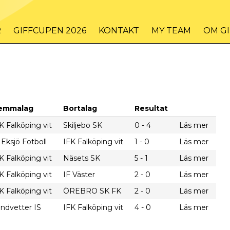
R
GIFFCUPEN 2026
KONTAKT
MY TEAM
OM G
emmalag
Bortalag
Resultat
K Falköping vit
Skiljebo SK
0 - 4
Läs mer
 Eksjö Fotboll
IFK Falköping vit
1 - 0
Läs mer
K Falköping vit
Näsets SK
5 - 1
Läs mer
K Falköping vit
IF Väster
2 - 0
Läs mer
K Falköping vit
ÖREBRO SK FK
2 - 0
Läs mer
ndvetter IS
IFK Falköping vit
4 - 0
Läs mer