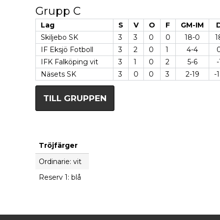
Grupp C
Lag
S
V
O
F
GM-IM
Skiljebo SK
3
3
0
0
18-0
1
IF Eksjö Fotboll
3
2
0
1
4-4
IFK Falköping vit
3
1
0
2
5-6
-
Näsets SK
3
0
0
3
2-19
-
TILL GRUPPEN
Tröjfärger
Ordinarie: vit
Reserv 1: blå