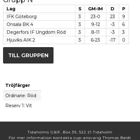
Lag
S
GM-IM
D
P
IFK Göteborg
3
23-0
23
9
Onsala BK 4
3
9-12
-3
6
Degerfors IF Ungdom Röd
3
8-11
-3
3
Hjuviks AIK 2
3
6-23
-17
0
TILL GRUPPEN
Tröjfärger
Ordinarie: Röd
Reserv 1: Vit
Tidaholms G&IF, Box 35, 522 21 Tidaholm
För mer information kontakta cup-ansvarig Thomas Beldt