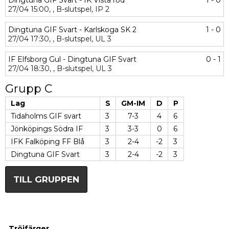
Dingtuna GIF Svart - IK Vista röd
1 - 0
27/04
15:00,
,
B-slutspel,
IP 2
Dingtuna GIF Svart - Karlskoga SK 2
1 - 0
27/04
17:30,
,
B-slutspel,
UL 3
IF Elfsborg Gul - Dingtuna GIF Svart
0 - 1
27/04
18:30,
,
B-slutspel,
UL 3
Grupp C
Lag
S
GM-IM
D
P
Tidaholms GIF svart
3
7-3
4
6
Jönköpings Södra IF
3
3-3
0
6
IFK Falköping FF Blå
3
2-4
-2
3
Dingtuna GIF Svart
3
2-4
-2
3
TILL GRUPPEN
Tröjfärger