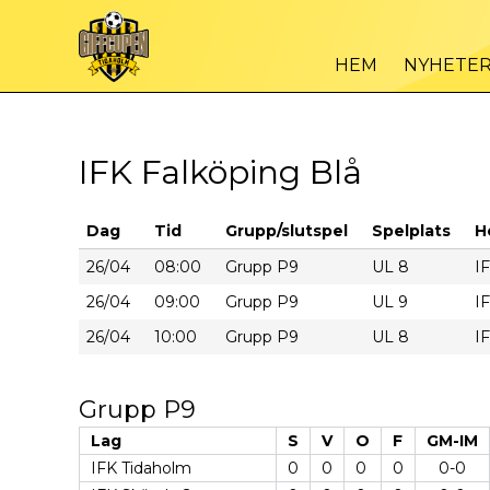
HEM
NYHETE
IFK Falköping Blå
Dag
Tid
Grupp/slutspel
Spelplats
H
26/04
08:00
Grupp P9
UL 8
I
26/04
09:00
Grupp P9
UL 9
I
26/04
10:00
Grupp P9
UL 8
I
Grupp P9
Lag
S
V
O
F
GM-IM
IFK Tidaholm
0
0
0
0
0-0