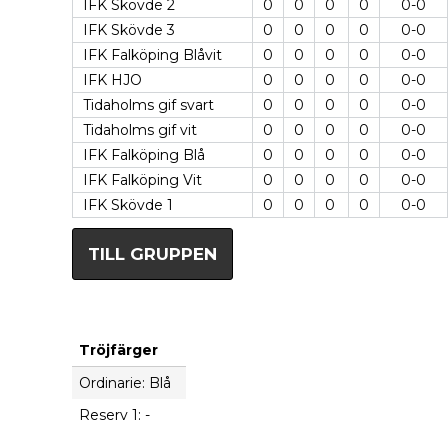
IFK Skövde 2
0
0
0
0
0-0
IFK Skövde 3
0
0
0
0
0-0
IFK Falköping Blåvit
0
0
0
0
0-0
IFK HJO
0
0
0
0
0-0
Tidaholms gif svart
0
0
0
0
0-0
Tidaholms gif vit
0
0
0
0
0-0
IFK Falköping Blå
0
0
0
0
0-0
IFK Falköping Vit
0
0
0
0
0-0
IFK Skövde 1
0
0
0
0
0-0
TILL GRUPPEN
Tröjfärger
Ordinarie: Blå
Reserv 1: -