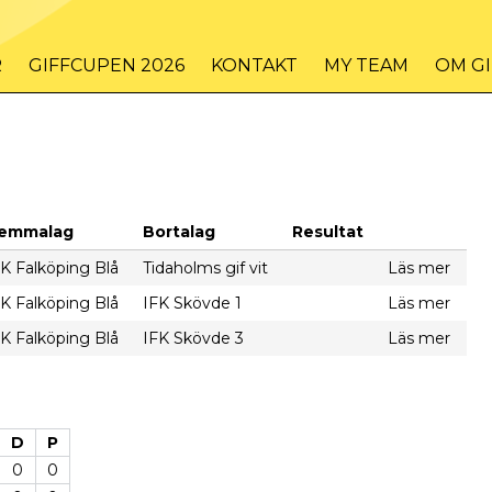
R
GIFFCUPEN 2026
KONTAKT
MY TEAM
OM G
emmalag
Bortalag
Resultat
FK Falköping Blå
Tidaholms gif vit
Läs mer
FK Falköping Blå
IFK Skövde 1
Läs mer
FK Falköping Blå
IFK Skövde 3
Läs mer
D
P
0
0