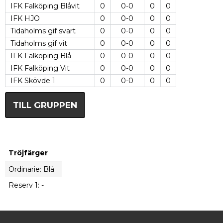
IFK Falköping Blåvit
0
0-0
0
0
IFK HJO
0
0-0
0
0
Tidaholms gif svart
0
0-0
0
0
Tidaholms gif vit
0
0-0
0
0
IFK Falköping Blå
0
0-0
0
0
IFK Falköping Vit
0
0-0
0
0
IFK Skövde 1
0
0-0
0
0
TILL GRUPPEN
Tröjfärger
Ordinarie: Blå
Reserv 1: -