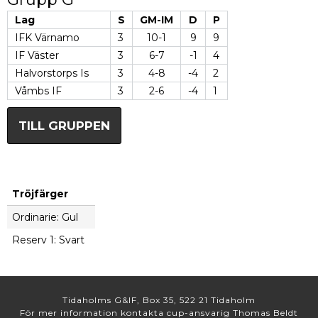
Lag
S
GM-IM
D
P
IFK Värnamo
3
10-1
9
9
IF Väster
3
6-7
-1
4
Halvorstorps Is
3
4-8
-4
2
Våmbs IF
3
2-6
-4
1
TILL GRUPPEN
Tröjfärger
Ordinarie: Gul
Reserv 1: Svart
Tidaholms G&IF, Box 35, 522 21 Tidaholm
För mer information kontakta cup-ansvarig Thomas Beldt