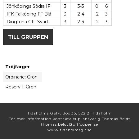
Jönköpings Södra IF
3
3-3
0
6
IFK Falköping FF Blå
3
2-4
-2
3
Dingtuna GIF Svart
3
2-4
-2
3
TILL GRUPPEN
Tröjfärger
Ordinarie: Grön
Reserv 1: Grön
Tidaholms G&IF, Box 35, 522 21 Tidaholm
För mer information kontakta cup-ansvarig Thomas Beldt
thomas.beldt@giffcupen.se
www.tidaholmsgif.se