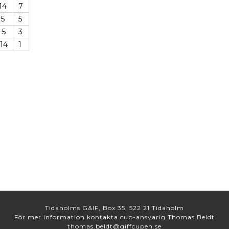
14
7
5
5
-5
3
-14
1
Tidaholms G&IF, Box 35, 522 21 Tidaholm
För mer information kontakta cup-ansvarig Thomas Beldt
thomas.beldt@giffcupen.se