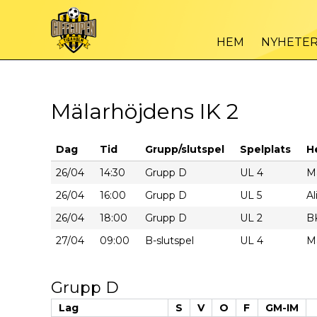
HEM
NYHETE
Mälarhöjdens IK 2
Dag
Tid
Grupp/slutspel
Spelplats
H
26/04
14:30
Grupp D
UL 4
Mä
26/04
16:00
Grupp D
UL 5
Al
26/04
18:00
Grupp D
UL 2
B
27/04
09:00
B-slutspel
UL 4
Mä
Grupp D
Lag
S
V
O
F
GM-IM