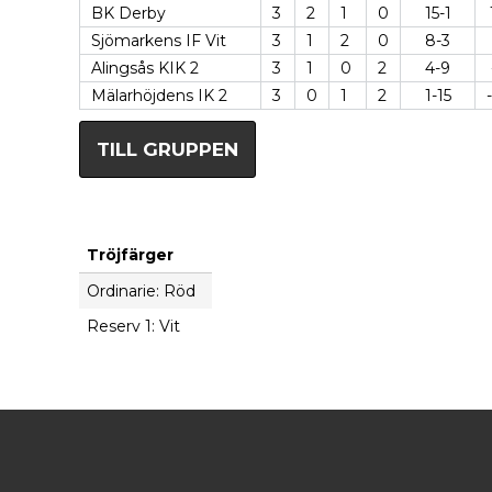
BK Derby
3
2
1
0
15-1
Sjömarkens IF Vit
3
1
2
0
8-3
Alingsås KIK 2
3
1
0
2
4-9
Mälarhöjdens IK 2
3
0
1
2
1-15
TILL GRUPPEN
Tröjfärger
Ordinarie: Röd
Reserv 1: Vit