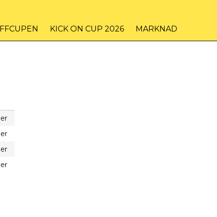
IFFCUPEN
KICK ON CUP 2026
MARKNAD
er
er
er
er