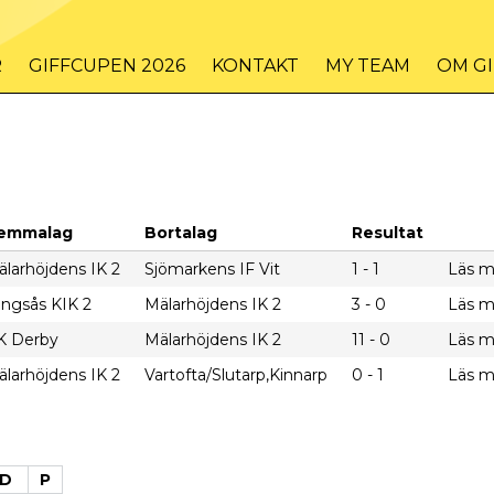
R
GIFFCUPEN 2026
KONTAKT
MY TEAM
OM G
emmalag
Bortalag
Resultat
larhöjdens IK 2
Sjömarkens IF Vit
1 - 1
Läs m
ingsås KIK 2
Mälarhöjdens IK 2
3 - 0
Läs m
K Derby
Mälarhöjdens IK 2
11 - 0
Läs m
larhöjdens IK 2
Vartofta/Slutarp,Kinnarp
0 - 1
Läs m
D
P