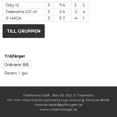
Örby IS
3
7-4
3
5
Tidaholms GIF vit
3
2-4
-2
4
IF HAGA
3
3-7
-4
1
TILL GRUPPEN
Tröjfärger
Ordinarie: Blå
Reserv 1: gul
Tidaholms G&IF, Box 35, 522 21 Tidaholm
För mer information kontakta cup-ansvarig Thomas Beldt
thomas.beldt@giffcupen.se
www.tidaholmsgif.se