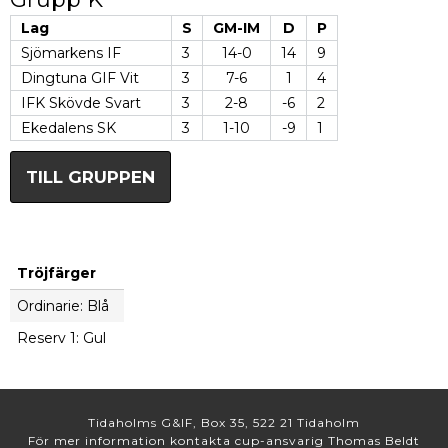
Lag
S
GM-IM
D
P
Sjömarkens IF
3
14-0
14
9
Dingtuna GIF Vit
3
7-6
1
4
IFK Skövde Svart
3
2-8
-6
2
Ekedalens SK
3
1-10
-9
1
TILL GRUPPEN
Tröjfärger
Ordinarie: Blå
Reserv 1: Gul
Tidaholms G&IF, Box 35, 522 21 Tidaholm
För mer information kontakta cup-ansvarig Thomas Beldt