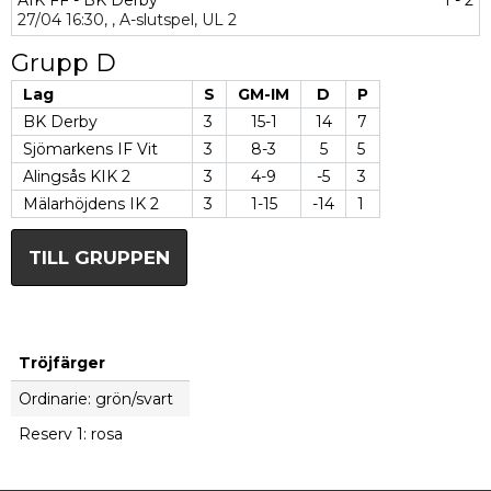
AIK FF - BK Derby
1 - 2
27/04
16:30,
,
A-slutspel,
UL 2
Grupp D
Lag
S
GM-IM
D
P
BK Derby
3
15-1
14
7
Sjömarkens IF Vit
3
8-3
5
5
Alingsås KIK 2
3
4-9
-5
3
Mälarhöjdens IK 2
3
1-15
-14
1
TILL GRUPPEN
Tröjfärger
Ordinarie: grön/svart
Reserv 1: rosa