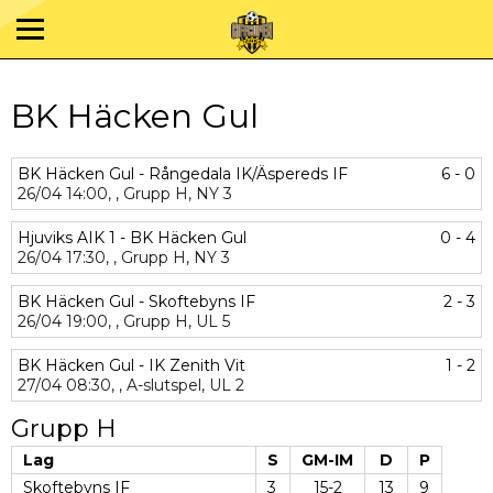
BK Häcken Gul
BK Häcken Gul - Rångedala IK/Äspereds IF
6 - 0
26/04
14:00,
,
Grupp H,
NY 3
Hjuviks AIK 1 - BK Häcken Gul
0 - 4
26/04
17:30,
,
Grupp H,
NY 3
BK Häcken Gul - Skoftebyns IF
2 - 3
26/04
19:00,
,
Grupp H,
UL 5
BK Häcken Gul - IK Zenith Vit
1 - 2
27/04
08:30,
,
A-slutspel,
UL 2
Grupp H
Lag
S
GM-IM
D
P
Skoftebyns IF
3
15-2
13
9