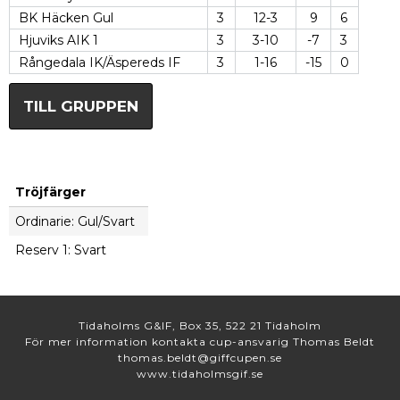
BK Häcken Gul
3
12-3
9
6
Hjuviks AIK 1
3
3-10
-7
3
Rångedala IK/Äspereds IF
3
1-16
-15
0
TILL GRUPPEN
Tröjfärger
Ordinarie: Gul/Svart
Reserv 1: Svart
Tidaholms G&IF, Box 35, 522 21 Tidaholm
För mer information kontakta cup-ansvarig Thomas Beldt
thomas.beldt@giffcupen.se
www.tidaholmsgif.se