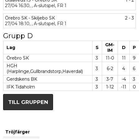
Gislaveds IS - Örebro SK
1 - 2
27/04
16:30,
,
A-slutspel,
FR 1
Örebro SK - Skiljebo SK
2 - 3
27/04
18:10,
,
A-slutspel,
FR 1
Grupp D
GM-
Lag
S
D
P
IM
Örebro SK
3
11-0
11
9
HGH
3
6-2
4
6
(Harplinge,Gullbrandstorp,Haverdal)
Gerdskens BK
3
3-7
-4
3
IFK Tidaholm
3
1-12
-11
0
TILL GRUPPEN
Tröjfärger