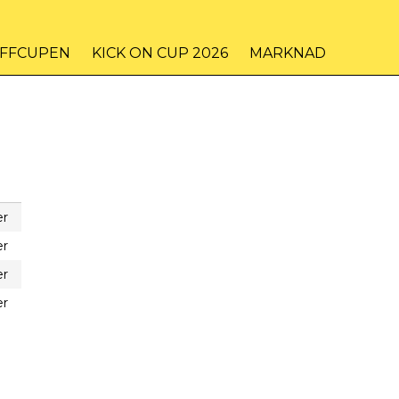
IFFCUPEN
KICK ON CUP 2026
MARKNAD
er
er
er
er