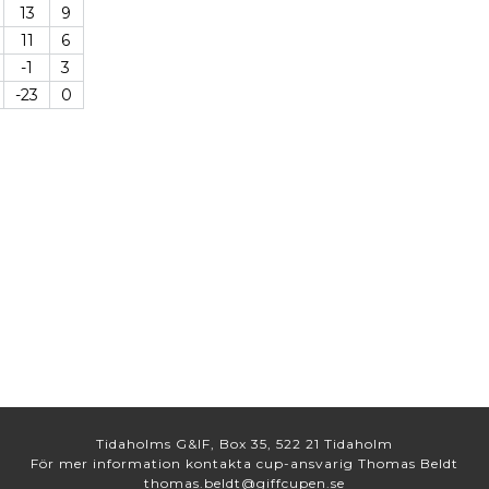
13
9
11
6
-1
3
-23
0
Tidaholms G&IF, Box 35, 522 21 Tidaholm
För mer information kontakta cup-ansvarig Thomas Beldt
thomas.beldt@giffcupen.se