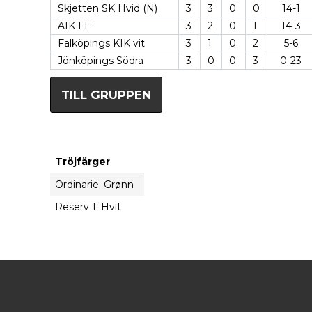
Skjetten SK Hvid (N)
3
3
0
0
14-1
AIK FF
3
2
0
1
14-3
Falköpings KIK vit
3
1
0
2
5-6
Jönköpings Södra
3
0
0
3
0-23
TILL GRUPPEN
Tröjfärger
Ordinarie: Grønn
Reserv 1: Hvit