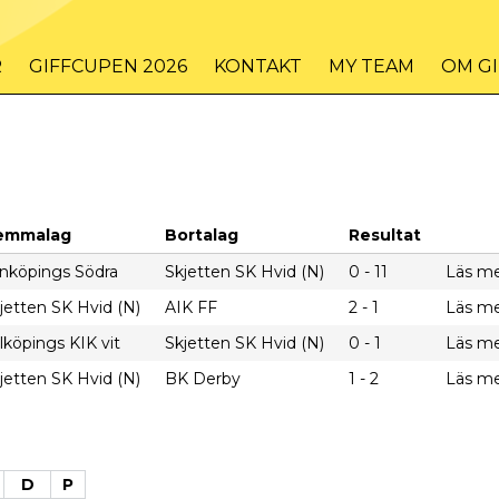
R
GIFFCUPEN 2026
KONTAKT
MY TEAM
OM G
emmalag
Bortalag
Resultat
nköpings Södra
Skjetten SK Hvid (N)
0 - 11
Läs m
jetten SK Hvid (N)
AIK FF
2 - 1
Läs m
lköpings KIK vit
Skjetten SK Hvid (N)
0 - 1
Läs m
jetten SK Hvid (N)
BK Derby
1 - 2
Läs m
D
P