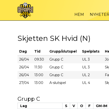
HEM
NYHETE
Skjetten SK Hvid (N)
Dag
Tid
Grupp/slutspel
Spelplats
H
26/04
09:30
Grupp C
UL 3
Jö
26/04
11:30
Grupp C
UL 3
Sk
26/04
13:00
Grupp C
UL 2
Fa
27/04
13:00
A-slutspel
UL 4
Sk
Grupp C
Lag
S
V
O
F
GM-IM