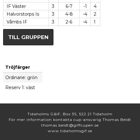
IF Väster
3
6-7
-1
4
Halvorstorps Is
3
4-8
-4
2
Våmbs IF
3
2-6
-4
1
TILL GRUPPEN
Tröjfärger
Ordinarie: grön
Reserv 1: väst
Tidaholms G&IF, Box 35, 522 21 Tidaholm
För mer information kontakta cup-ansvarig Thomas Beldt
thomas.beldt@giffcupen.se
www.tidaholmsgif.se