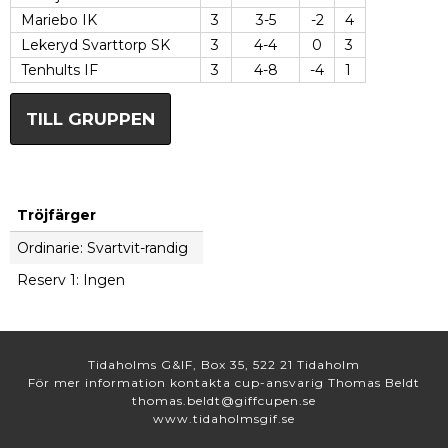
Mariebo IK
3
3-5
-2
4
Lekeryd Svarttorp SK
3
4-4
0
3
Tenhults IF
3
4-8
-4
1
TILL GRUPPEN
Tröjfärger
Ordinarie: Svartvit-randig
Reserv 1: Ingen
Tidaholms G&IF, Box 35, 522 21 Tidaholm
För mer information kontakta cup-ansvarig Thomas Beldt
thomas.beldt@giffcupen.se
www.tidaholmsgif.se