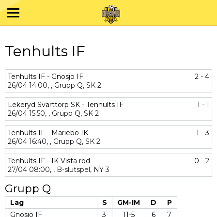
Tenhults IF
Tenhults IF - Gnosjö IF
2 - 4
26/04
14:00,
,
Grupp Q,
SK 2
Lekeryd Svarttorp SK - Tenhults IF
1 - 1
26/04
15:50,
,
Grupp Q,
SK 2
Tenhults IF - Mariebo IK
1 - 3
26/04
16:40,
,
Grupp Q,
SK 2
Tenhults IF - IK Vista röd
0 - 2
27/04
08:00,
,
B-slutspel,
NY 3
Grupp Q
Lag
S
GM-IM
D
P
Gnosjö IF
3
11-5
6
7