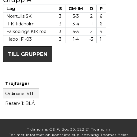
Lag
S
GM-IM
D
P
Norrtulls SK
3
5-3
2
6
IFK Tidaholm
3
3-4
-1
6
Falköpings KIK röd
3
5-3
2
4
Habo IF -03
3
1-4
-3
1
TILL GRUPPEN
Tröjfärger
Ordinarie: VIT
Reserv 1: BLÅ
Tidaholms G&IF, Box 35, 522 21 Tidaholm
För mer information kontakta cup-ansvarig Thomas Beldt