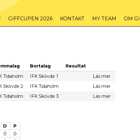
R
GIFFCUPEN 2026
KONTAKT
MY TEAM
OM G
emmalag
Bortalag
Resultat
K Tidaholm
IFK Skövde 1
Läs mer
K Skövde 2
IFK Tidaholm
Läs mer
K Tidaholm
IFK Skövde 3
Läs mer
D
P
0
0