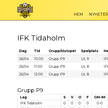
HEM
NYHETE
IFK Tidaholm
Dag
Tid
Grupp/slutspel
Spelplats
H
26/04
10:00
Grupp P9
UL 9
IF
26/04
11:00
Grupp P9
UL 8
IF
26/04
12:00
Grupp P9
UL 8
IF
Grupp P9
Lag
S
V
O
F
GM-IM
IFK Tidaholm
0
0
0
0
0-0