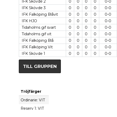
IFK Skövde 2
0
0
0
0
0-0
IFK Skövde 3
0
0
0
0
0-0
IFK Falköping Blåvit
0
0
0
0
0-0
IFK HJO
0
0
0
0
0-0
Tidaholms gif svart
0
0
0
0
0-0
Tidaholms gif vit
0
0
0
0
0-0
IFK Falköping Blå
0
0
0
0
0-0
IFK Falköping Vit
0
0
0
0
0-0
IFK Skövde 1
0
0
0
0
0-0
TILL GRUPPEN
Tröjfärger
Ordinarie: VIT
Reserv 1: VIT