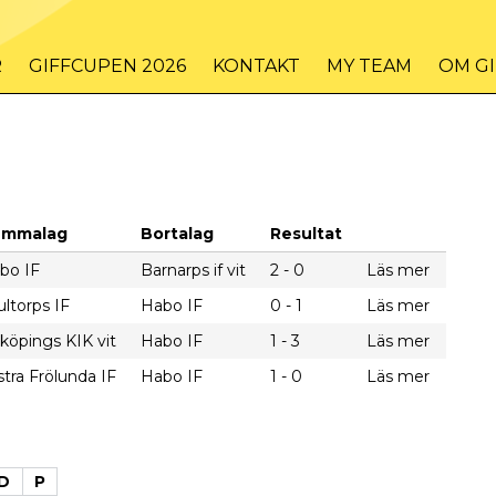
R
GIFFCUPEN 2026
KONTAKT
MY TEAM
OM G
emmalag
Bortalag
Resultat
bo IF
Barnarps if vit
2 - 0
Läs mer
ultorps IF
Habo IF
0 - 1
Läs mer
lköpings KIK vit
Habo IF
1 - 3
Läs mer
stra Frölunda IF
Habo IF
1 - 0
Läs mer
D
P