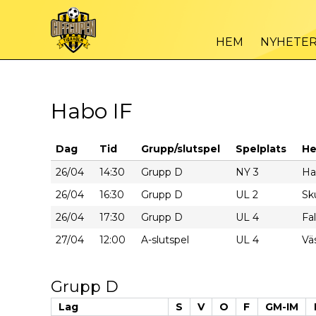
HEM
NYHETE
Habo IF
Dag
Tid
Grupp/slutspel
Spelplats
H
26/04
14:30
Grupp D
NY 3
Ha
26/04
16:30
Grupp D
UL 2
Sk
26/04
17:30
Grupp D
UL 4
Fa
27/04
12:00
A-slutspel
UL 4
Vä
Grupp D
Lag
S
V
O
F
GM-IM