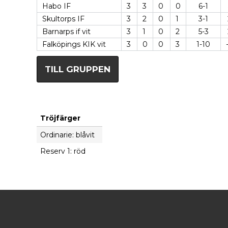
Habo IF
3
3
0
0
6-1
Skultorps IF
3
2
0
1
3-1
Barnarps if vit
3
1
0
2
5-3
Falköpings KIK vit
3
0
0
3
1-10
TILL GRUPPEN
Tröjfärger
Ordinarie: blåvit
Reserv 1: röd