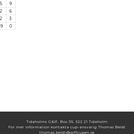
5
9
2
6
2
3
-9
0
Tidaholms G&IF, Box 35, 522 21 Tidaholm
För mer information kontakta cup-ansvarig Thomas Beldt
thomas.beldt@giffcupen.se