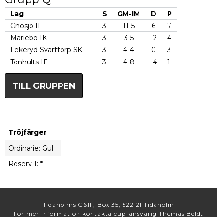
Lag
S
GM-IM
D
P
Gnosjö IF
3
11-5
6
7
Mariebo IK
3
3-5
-2
4
Lekeryd Svarttorp SK
3
4-4
0
3
Tenhults IF
3
4-8
-4
1
TILL GRUPPEN
Tröjfärger
Ordinarie: Gul
Reserv 1: *
Tidaholms G&IF, Box 35, 522 21 Tidaholm
För mer information kontakta cup-ansvarig Thomas Beldt