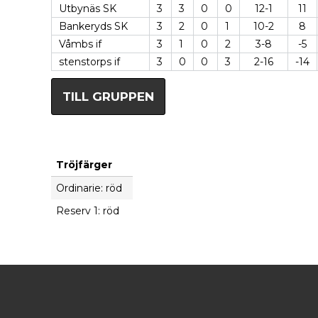
Utbynäs SK
3
3
0
0
12-1
11
Bankeryds SK
3
2
0
1
10-2
8
Våmbs if
3
1
0
2
3-8
-5
stenstorps if
3
0
0
3
2-16
-14
TILL GRUPPEN
Tröjfärger
Ordinarie: röd
Reserv 1: röd