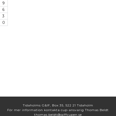
9
6
3
0
Tidaholms G&IF, Box 35, 522 21 Tidaholm
För mer information kontakta cup-ansvarig Thomas Beldt
thomas.beldt@giffcupen.se