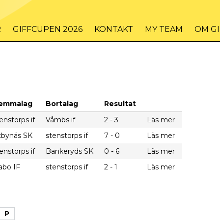
R
GIFFCUPEN 2026
KONTAKT
MY TEAM
OM G
emmalag
Bortalag
Resultat
enstorps if
Våmbs if
2 - 3
Läs mer
tbynäs SK
stenstorps if
7 - 0
Läs mer
enstorps if
Bankeryds SK
0 - 6
Läs mer
abo IF
stenstorps if
2 - 1
Läs mer
P