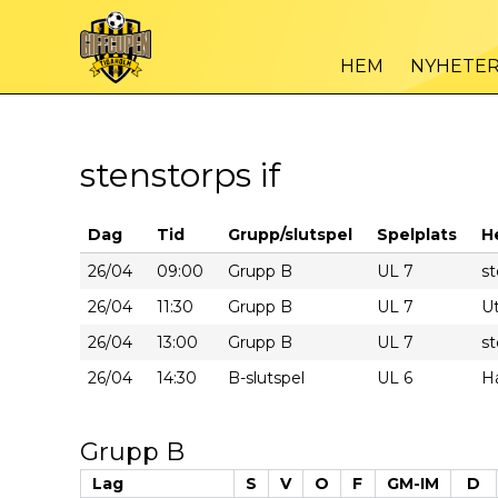
HEM
NYHETE
stenstorps if
Dag
Tid
Grupp/slutspel
Spelplats
H
26/04
09:00
Grupp B
UL 7
st
26/04
11:30
Grupp B
UL 7
U
26/04
13:00
Grupp B
UL 7
st
26/04
14:30
B-slutspel
UL 6
H
Grupp B
Lag
S
V
O
F
GM-IM
D