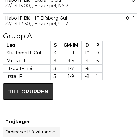
Habo IF Blå - Skara FC blå
1 - 0
27/04
15:00,
,
B-slutspel,
NY 2
Habo IF Blå - IF Elfsborg Gul
0 - 1
27/04
17:30,
,
B-slutspel,
UL 2
Grupp A
Lag
S
GM-IM
D
P
Skultorps IF Gul
3
11-1
10
9
Mullsjö if
3
9-5
4
6
Habo IF Blå
3
1-7
-6
1
Irsta IF
3
1-9
-8
1
TILL GRUPPEN
Tröjfärger
Ordinarie: Blå-vit randig