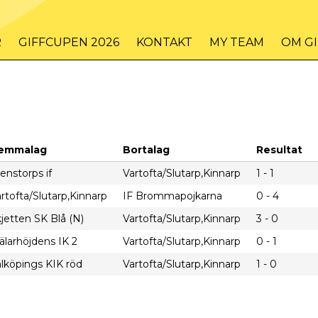
R
GIFFCUPEN 2026
KONTAKT
MY TEAM
OM G
emmalag
Bortalag
Resultat
enstorps if
Vartofta/Slutarp,Kinnarp
1 - 1
rtofta/Slutarp,Kinnarp
IF Brommapojkarna
0 - 4
jetten SK Blå (N)
Vartofta/Slutarp,Kinnarp
3 - 0
larhöjdens IK 2
Vartofta/Slutarp,Kinnarp
0 - 1
lköpings KIK röd
Vartofta/Slutarp,Kinnarp
1 - 0