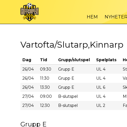
HEM
NYHETE
Vartofta/Slutarp,Kinnarp
Dag
Tid
Grupp/slutspel
Spelplats
H
26/04
09:30
Grupp E
UL 4
St
26/04
11:30
Grupp E
UL 4
Va
26/04
13:30
Grupp E
UL 6
Sk
27/04
09:00
B-slutspel
UL 4
Mä
27/04
12:30
B-slutspel
UL 2
Fa
Grupp E