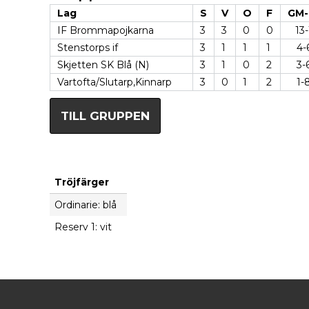
Lag
S
V
O
F
GM-
IF Brommapojkarna
3
3
0
0
13-
Stenstorps if
3
1
1
1
4-
Skjetten SK Blå (N)
3
1
0
2
3-
Vartofta/Slutarp,Kinnarp
3
0
1
2
1-
TILL GRUPPEN
Tröjfärger
Ordinarie: blå
Reserv 1: vit