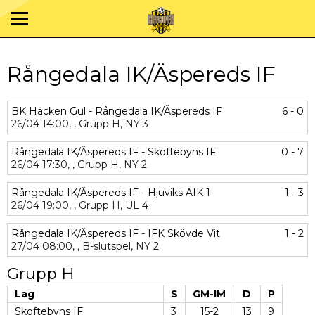
Rångedala IK/Äspereds IF
BK Häcken Gul - Rångedala IK/Äspereds IF
6 - 0
26/04
14:00,
,
Grupp H,
NY 3
Rångedala IK/Äspereds IF - Skoftebyns IF
0 - 7
26/04
17:30,
,
Grupp H,
NY 2
Rångedala IK/Äspereds IF - Hjuviks AIK 1
1 - 3
26/04
19:00,
,
Grupp H,
UL 4
Rångedala IK/Äspereds IF - IFK Skövde Vit
1 - 2
27/04
08:00,
,
B-slutspel,
NY 2
Grupp H
Lag
S
GM-IM
D
P
Skoftebyns IF
3
15-2
13
9