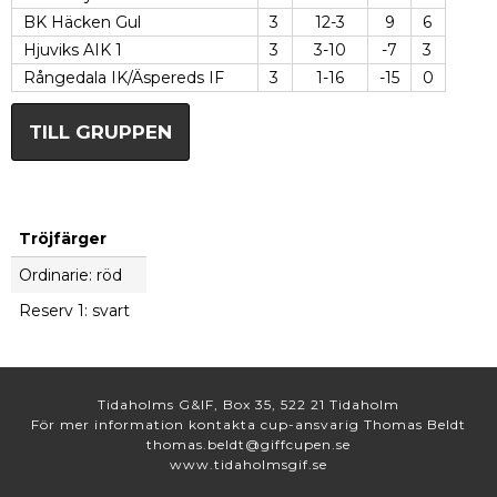
BK Häcken Gul
3
12-3
9
6
Hjuviks AIK 1
3
3-10
-7
3
Rångedala IK/Äspereds IF
3
1-16
-15
0
TILL GRUPPEN
Tröjfärger
Ordinarie: röd
Reserv 1: svart
Tidaholms G&IF, Box 35, 522 21 Tidaholm
För mer information kontakta cup-ansvarig Thomas Beldt
thomas.beldt@giffcupen.se
www.tidaholmsgif.se