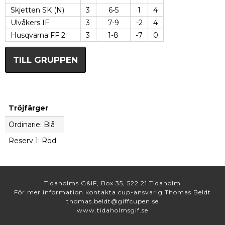
Skjetten SK (N)
3
6-5
1
4
Ulvåkers IF
3
7-9
-2
4
Husqvarna FF 2
3
1-8
-7
0
TILL GRUPPEN
Tröjfärger
Ordinarie: Blå
Reserv 1: Röd
Tidaholms G&IF, Box 35, 522 21 Tidaholm
För mer information kontakta cup-ansvarig Thomas Beldt
thomas.beldt@giffcupen.se
www.tidaholmsgif.se