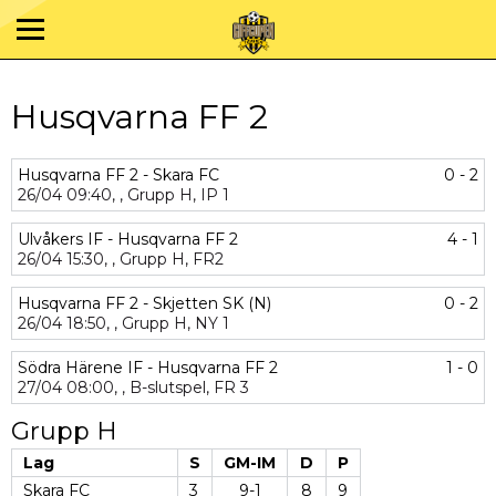
Husqvarna FF 2
Husqvarna FF 2 - Skara FC
0 - 2
26/04
09:40,
,
Grupp H,
IP 1
Ulvåkers IF - Husqvarna FF 2
4 - 1
26/04
15:30,
,
Grupp H,
FR2
Husqvarna FF 2 - Skjetten SK (N)
0 - 2
26/04
18:50,
,
Grupp H,
NY 1
Södra Härene IF - Husqvarna FF 2
1 - 0
27/04
08:00,
,
B-slutspel,
FR 3
Grupp H
Lag
S
GM-IM
D
P
Skara FC
3
9-1
8
9