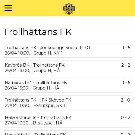
Trollhättans FK
Trollhättans FK - Jönköpings Södra IF -01
1 - 5
26/04
10:30,
,
Grupp H,
NY 1
Kaverös BK - Trollhättans FK
2 - 2
26/04
13:00,
,
Grupp H,
HÅ
Barnarps IF * - Trollhättans FK
1 - 5
26/04
15:30,
,
Grupp H,
HÅ
Trollhättans FK - IFK Skövde FK
2 - 0
27/04
10:30,
,
B-slutspel,
SK 1
Halvorstorps Is - Trollhättans FK
0 - 2
27/04
13:30,
,
B-slutspel,
HÅ