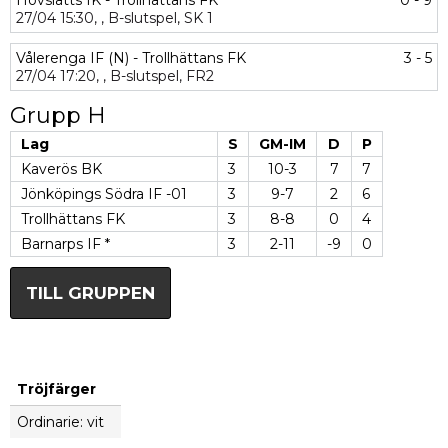
Hovslätts IK - Trollhättans FK
0 - 9
27/04
15:30,
,
B-slutspel,
SK 1
Vålerenga IF (N) - Trollhättans FK
3 - 5
27/04
17:20,
,
B-slutspel,
FR2
Grupp H
Lag
S
GM-IM
D
P
Kaverös BK
3
10-3
7
7
Jönköpings Södra IF -01
3
9-7
2
6
Trollhättans FK
3
8-8
0
4
Barnarps IF *
3
2-11
-9
0
TILL GRUPPEN
Tröjfärger
Ordinarie: vit