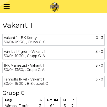
Vakant 1
Vakant 1 - BK Kenty
0 - 3
30/04
09:30,
,
Grupp G,
C
Våmbs IF grön - Vakant 1
3 - 0
30/04
10:30,
,
Grupp G,
A
IFK Mariestad - Vakant 1
3 - 0
30/04
13:30,
,
Grupp G,
A
Tenhults IF vit - Vakant 1
3 - 0
30/04
15:00,
,
B-Slutspel,
C
Grupp G
Lag
S
GM-IM
D
P
Våmbs IF grön
3
6-1
5
7