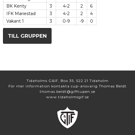
BK Kenty
3
4-2
2
6
IFK Mariestad
3
4-2
2
4
Vakant 1
3
0-9
-9
0
TILL GRUPPEN
Tidaholms G&IF, Box 35, 522 21 Tidaholm
För mer information kontakta cup-ansvarig Thomas Beldt
thomas.beldt@giffcupen.se
www.tidaholmsgif.se