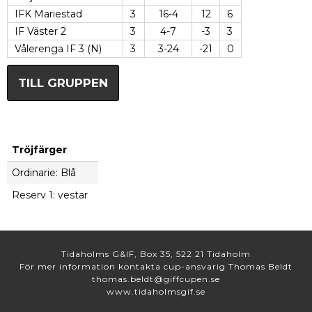
IFK Mariestad
3
16-4
12
6
IF Väster 2
3
4-7
-3
3
Vålerenga IF 3 (N)
3
3-24
-21
0
TILL GRUPPEN
Tröjfärger
Ordinarie: Blå
Reserv 1: vestar
Tidaholms G&IF, Box 35, 522 21 Tidaholm
För mer information kontakta cup-ansvarig Thomas Beldt
thomas.beldt@giffcupen.se
www.tidaholmsgif.se